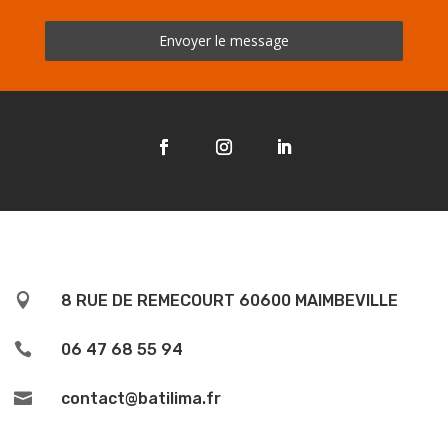
Envoyer le message

8 RUE DE REMECOURT 60600 MAIMBEVILLE

06 47 68 55 94

contact@batilima.fr