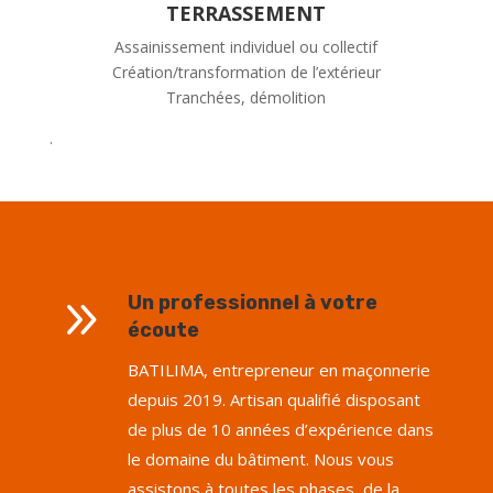
TERRASSEMENT
Assainissement individuel ou collectif
Création/transformation de l’extérieur
Tranchées, démolition
.
9
Un professionnel à votre
écoute
BATILIMA, entrepreneur en maçonnerie
depuis 2019. Artisan qualifié disposant
de plus de 10 années d’expérience dans
le domaine du bâtiment. Nous vous
assistons à toutes les phases, de la